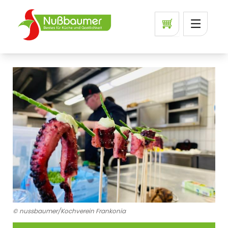
© nussbaumer/Kochverein Frankonia