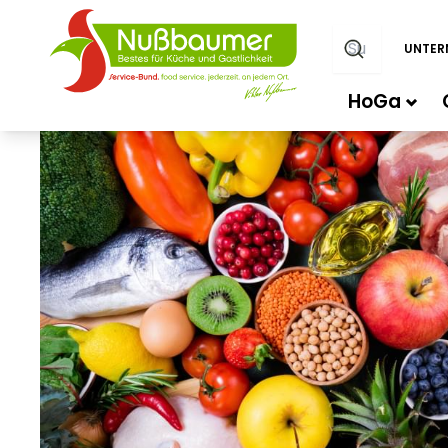
UNTER
HoGa