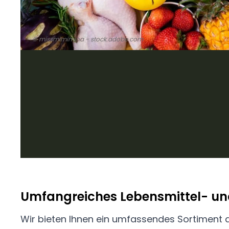
© missmimimina - stock.adobe.com
Umfangreiches Lebensmittel- u
Wir bieten Ihnen ein umfassendes Sortiment
unseren Kunden und der Industrie. So stellen wir 