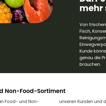
mehr 
Von frische
Fisch, Konse
Reinigungsm
Einwegverpa
Kunde können
genau die Pr
brauchen.
nd Non-Food-Sortiment
 an Food- und Non-
sicher, dass Sie bei