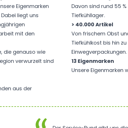
 unsere Eigenmarken
Davon sind rund 55 % 
 Dabei liegt uns
Tiefkühllager.
ngjährigen
> 40.000 Artikel
beit mit den
Von frischem Obst un
Tiefkühlkost bis hin z
e, die genauso wie
Einwegverpackungen.
egion verwurzelt sind
13 Eigenmarken
Unsere Eigenmarken we
nden aus der
Der Service-Bund gibt uns die