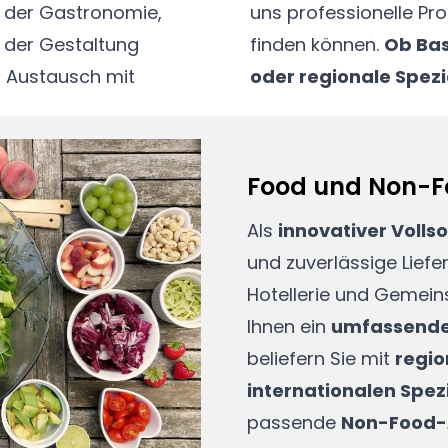
 der Gastronomie,
chen Anforderungen
 der Gestaltung
finden können.
Ob Bas
n Austausch mit
oder regionale Spezi
Food und Non-
Als
innovativer Volls
und zuverlässige Liefe
Hotellerie und Gemein
Ihnen ein
umfassende
beliefern Sie mit
regio
internationalen Spez
passende
Non-Food-