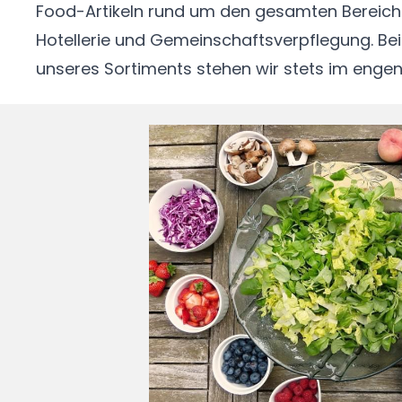
Food-Artikeln rund um den gesamten Bereich
uns professionelle Produkte für Ihre spezifis
Hotellerie und Gemeinschaftsverpflegung. Bei
unseres Sortiments stehen wir stets im enge