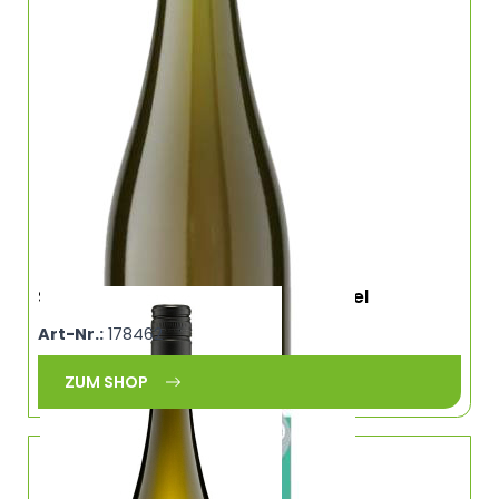
Stahlnagel Silvaner Winzerhof Nagel
Art-Nr.:
178462
ZUM SHOP