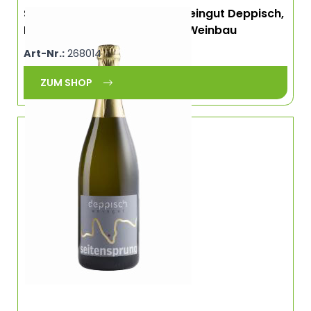
Secco Weiß, Seitensprung, Weingut Deppisch,
Biodynamisch, ökologischer Weinbau
Art-Nr.:
268014
ZUM SHOP