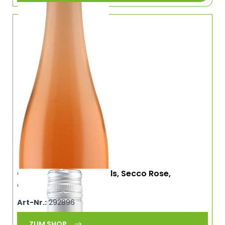
Coquette, Melie+Friends, Secco Rose,
Ochsenfurt, Franken
Art-Nr.:
292896
ZUM SHOP