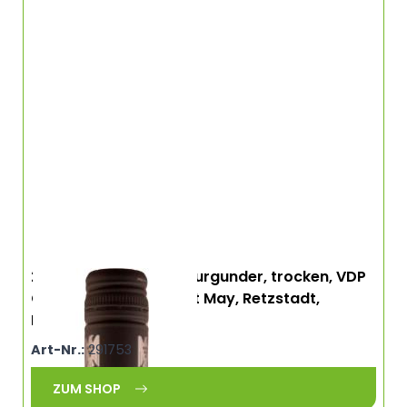
2023 Rose vom Spätburgunder, trocken, VDP
Gutswein, Bio, Weingut May, Retzstadt,
Franken
Art-Nr.:
291753
ZUM SHOP