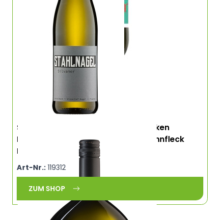
Scheurebe Iphöfer Kronsberg trocken
Deutschland, Franken Weingut Brennfleck
BRENNF
Art-Nr.:
119312
ZUM SHOP