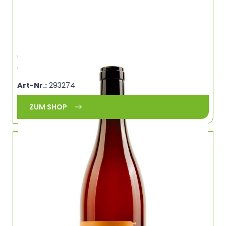
Grauburgunder „Unleashed“, trocken,
Christian Ottenbreit, Marktbreit, Franken
Art-Nr.:
293274
ZUM SHOP