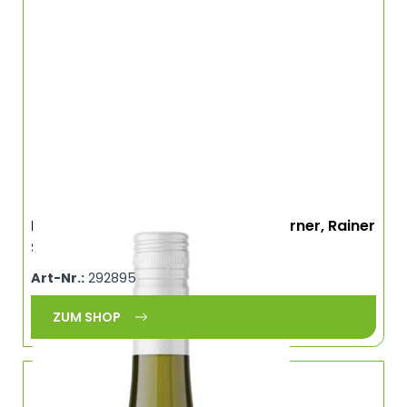
La Boum, Melie+Friends, Müller x Kerner, Rainer
Sauer, Franken
Art-Nr.:
292895
ZUM SHOP