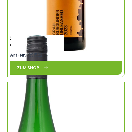
2024 Silvaner, Muschelkalkfass, QbA, trocken,
0,75L, Weingut Reiss, Franken
Art-Nr.:
291522
ZUM SHOP