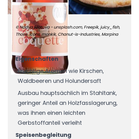
Pizza Margherita
© Nadya Filatova - unsplash.com, Freepik, juicy_fish,
Those, Icons, monkik, Chanut-is-Industries, Marpina
Leichte Rotweine
Eigenschaften
Fruchtige Aromen wie Kirschen,
Waldbeeren und Holundersaft
Ausbau hauptsächlich im Stahltank,
geringer Anteil an Holzfasslagerung,
was ihnen einen leichten
Gerbstoffanteil verleiht
Speisenbegleitung