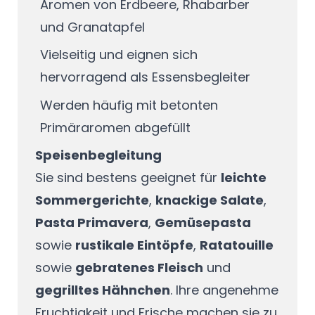
Aromen von Erdbeere, Rhabarber
und Granatapfel
Vielseitig und eignen sich
hervorragend als Essensbegleiter
Werden häufig mit betonten
Primäraromen abgefüllt
Speisenbegleitung
Sie sind bestens geeignet für
leichte
Sommergerichte
,
knackige Salate
,
Pasta Primavera
,
Gemüsepasta
sowie
rustikale Eintöpfe
,
Ratatouille
sowie
gebratenes Fleisch
und
gegrilltes Hähnchen
. Ihre angenehme
Fruchtigkeit und Frische machen sie zu