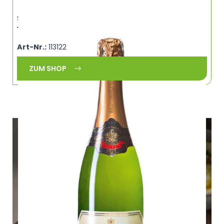
Schaumwein Crémant de Loire Blanc Brut
12,5%vol. BOUVET
Art-Nr.:
113122
ZUM SHOP