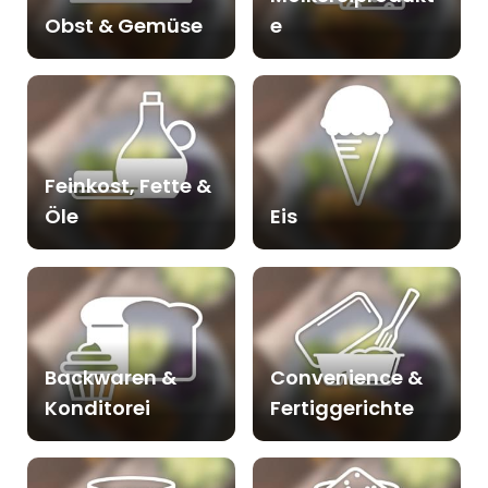
Obst & Gemüse
e
Feinkost, Fette &
Öle
Eis
Backwaren &
Convenience &
Konditorei
Fertiggerichte