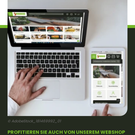
© AdobeStock_181469992_01
PROFITIEREN SIE AUCH VON UNSEREM WEBSHOP