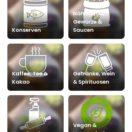
Nährmittel,
Gewürze &
Konserven
Saucen
Kaffee, Tee &
Getränke, Wein
Kakao
& Spirituosen
Vegan &