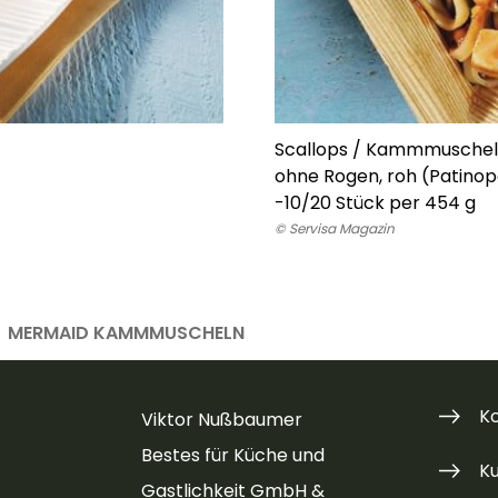
Scallops / Kammmuschelf
ohne Rogen, roh (Patinop
-
10/20 Stück per 454 g
© Servisa Magazin
MERMAID KAMMMUSCHELN
K
Viktor Nußbaumer
Bestes für Küche und
K
Gastlichkeit GmbH &