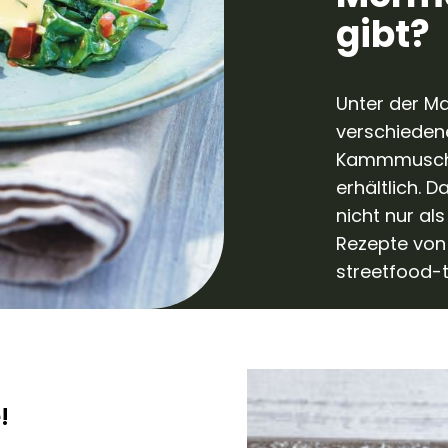
gibt?
Unter der M
verschieden
Kammmuschel
erhältlich. 
nicht nur al
Rezepte von 
streetfood-t
!