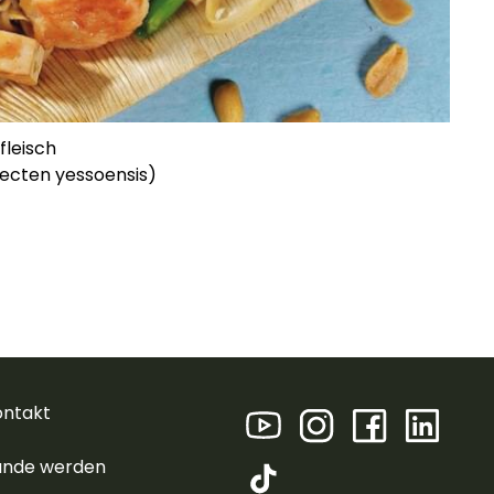
leisch
ecten yessoensis)
ontakt
unde werden