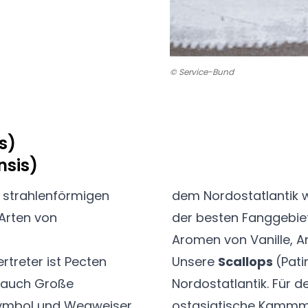
© Service-Bund
s)
nsis)
strahlenförmigen
dem Nordostatlantik w
Arten von
der besten Fanggebi
Aromen von Vanille, A
treter ist Pecten
Unsere
Scallops
(Pat
 auch Große
Nordostatlantik. Für d
 Symbol und Wegweiser
ostasiatische Kammmus