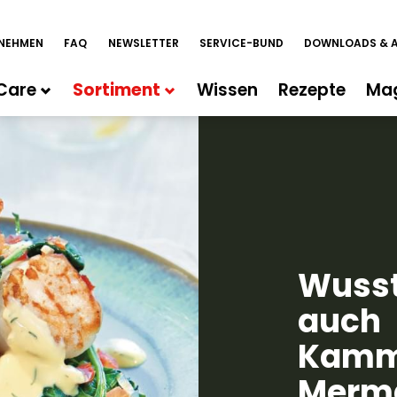
NEHMEN
FAQ
NEWSLETTER
SERVICE-BUND
DOWNLOADS & 
Care
Sortiment
Wissen
Rezepte
Ma
Wusst
auch
Kamm
Merma