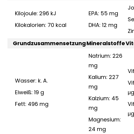
Jo
Kilojoule: 296 kJ
EPA: 55 mg
Se
Kilokalorien: 70 kcal
DHA: 12 mg
Zi
Grundzusammensetzung
Mineralstoffe
Vi
Natrium: 226
mg
Vi
Kalium: 227
Wasser: k. A.
Vi
mg
Eiweiß: 19 g
μ
Kalzium: 45
Fett: 496 mg
Vi
mg
μ
Magnesium:
24 mg