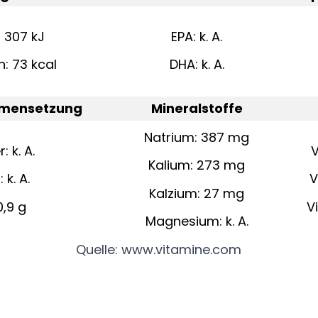
: 307 kJ
EPA: k. A.
n: 73 kcal
DHA: k. A.
mensetzung
Mineralstoffe
Natrium: 387 mg
 k. A.
V
Kalium: 273 mg
 k. A.
V
Kalzium: 27 mg
0,9 g
V
Magnesium: k. A.
Quelle: www.vitamine.com