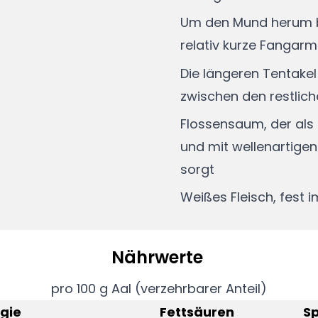
Um den Mund herum b
relativ kurze Fangar
Die längeren Tentakel
zwischen den restlic
Flossensaum, der als
und mit wellenartige
sorgt
Weißes Fleisch, fest i
Nährwerte
pro 100 g Aal (verzehrbarer Anteil)
gie
Fettsäuren
S