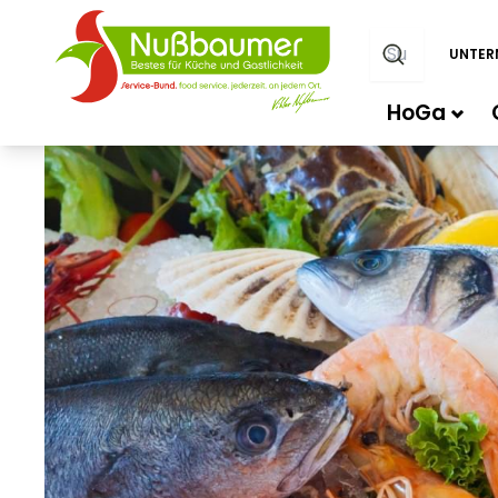
UNTER
HoGa