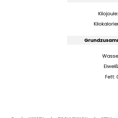
Kilojoule
Kilokalorie
Grundzusam
Wasser:
Eiweiß:
Fett: 