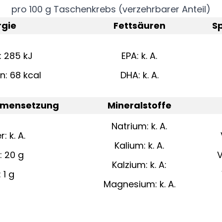
pro 100 g Taschenkrebs (verzehrbarer Anteil)
rgie
Fettsäuren
S
e: 285 kJ
EPA: k. A.
en: 68 kcal
DHA: k. A.
mensetzung
Mineralstoffe
Natrium: k. A.
: k. A.
Kalium: k. A.
: 20 g
V
Kalzium: k. A:
: 1 g
Magnesium: k. A.