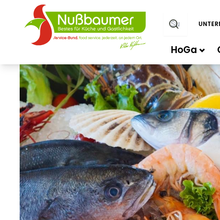
UNTER
HoGa