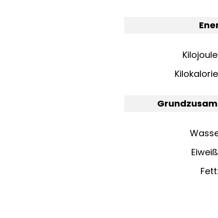
Ene
Kilojoul
Kilokalori
Grundzusam
Wasser
Eiweiß
Fett