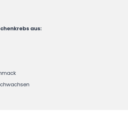
schenkrebs aus:
chmack
nachwachsen