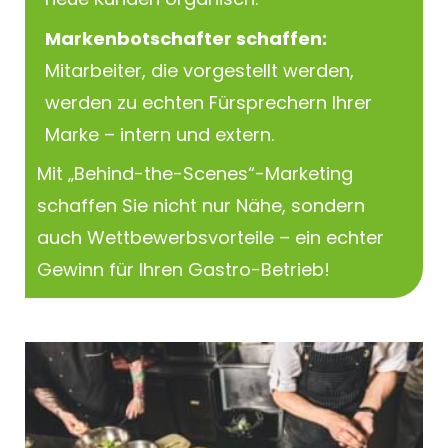
Markenbotschafter schaffen:
Mitarbeiter, die vorgestellt werden,
werden zu echten Fürsprechern Ihrer
Marke – intern und extern.
Mit „Behind-the-Scenes“-Marketing
schaffen Sie nicht nur Nähe, sondern
auch Wettbewerbsvorteile – ein echter
Gewinn für Ihren Gastro-Betrieb!