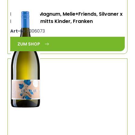
Melie-Melo Magnum, Melie+Friends, Silvaner x
Riesling, Schmitts Kinder, Franken
Art-Nr.:
306073
ZUM SHOP