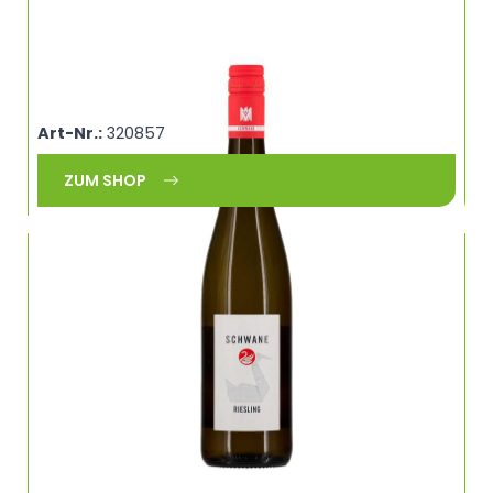
Riesling, trocken, VDP Gutswein, Weingut
Schwane, Volkach, Franken
Art-Nr.:
320857
ZUM SHOP