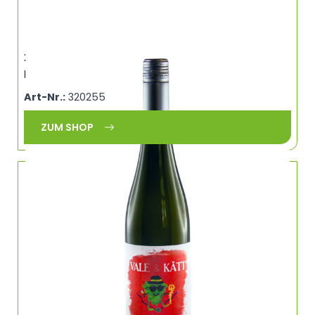
2024 Bacchus, 11,5%, Vale & Kätt,
Frickenhausen, Franken, 0,75Ltr
Art-Nr.:
320255
ZUM SHOP